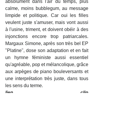
absolument dans l'air du temps, plus 
calme, moins bubblegum, au message 
limpide et politique. Car oui les filles 
veulent juste s'amuser, mais vont aussi 
à l'usine, triment, et doivent obéir à des 
injonctions encore trop patriarcales. 
Margaux Simone, après son très bel EP 
"Platine", dose son adaptation et en fait 
un hymne féministe aussi essentiel 
qu'agréable, pop et mélancolique, grâce 
aux arpèges de piano bouleversants et 
une interprétation très juste, dans tous 
les sens du terme. 
lien clip 
https://www.youtube.com/watch?
v=3kXHmjBO2Lg