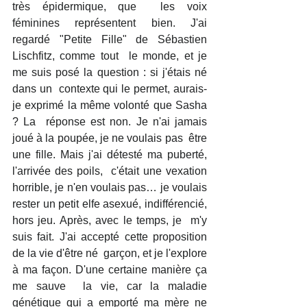
très épidermique, que  les voix 
féminines représentent bien. J'ai 
regardé "Petite Fille" de Sébastien 
Lischfitz, comme tout  le monde, et je 
me suis posé la question : si j'étais né 
dans un  contexte qui le permet, aurais-
je exprimé la même volonté que Sasha 
? La  réponse est non. Je n'ai jamais 
joué à la poupée, je ne voulais pas  être 
une fille. Mais j'ai détesté ma puberté, 
l'arrivée des poils,  c'était une vexation 
horrible, je n'en voulais pas… je voulais 
rester un petit elfe asexué, indifférencié, 
hors jeu. Après, avec le temps, je  m'y 
suis fait. J'ai accepté cette proposition 
de la vie d'être né  garçon, et je l'explore 
à ma façon. D'une certaine manière ça 
me sauve  la vie, car la maladie 
génétique qui a emporté ma mère ne 