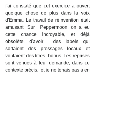
j'ai constaté que cet exercice a ouvert 
quelque chose de plus dans la voix 
d'Emma. Le travail de réinvention était 
amusant. Sur  Peppermoon, on a eu 
cette chance incroyable, et déjà 
obsolète, d'avoir  des labels qui 
sortaient des pressages locaux et 
voulaient des titres  bonus. Les reprises 
sont venues à leur demande, dans ce 
contexte précis,  et je ne tenais pas à en 
faire plus que ça. Maintenant que j'ai fait 
un  certain nombre de créations, je me 
sens plus à l'aise avec les  reprises… 
mais il fallait d'abord que je développe 
mon propre univers,  mon propre 
imaginaire.
8/ Après ton projet pharaonique de 