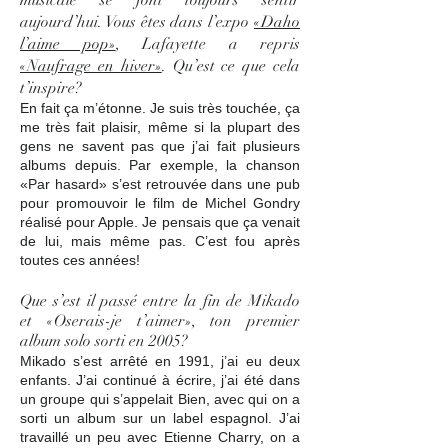
musicale se font toujours sentir
aujourd’hui. Vous êtes dans l’expo
«Daho
l’aime pop»
, Lafayette a repris
«Naufrage en hiver»
. Qu’est ce que cela
t’inspire?
En fait ça m’étonne. Je suis très touchée, ça
me très fait plaisir, même si la plupart des
gens ne savent pas que j’ai fait plusieurs
albums depuis. Par exemple, la chanson
«Par hasard» s’est retrouvée dans une pub
pour promouvoir le film de Michel Gondry
réalisé pour Apple. Je pensais que ça venait
de lui, mais même pas. C’est fou après
toutes ces années!
Que s’est il passé entre la fin de Mikado
et «Oserais-je t’aimer», ton premier
album solo sorti en 2005?
Mikado s’est arrêté en 1991, j’ai eu deux
enfants. J’ai continué à écrire, j’ai été dans
un groupe qui s’appelait Bien, avec qui on a
sorti un album sur un label espagnol. J’ai
travaillé un peu avec Etienne Charry, on a