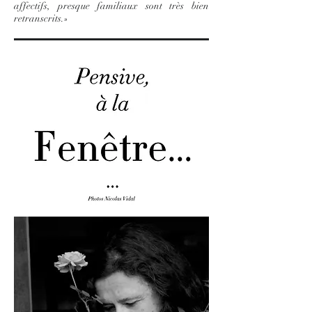
affectifs, presque familiaux sont très bien
retranscrits.»