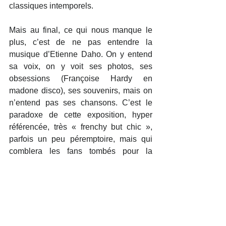
classiques intemporels.
Mais au final, ce qui nous manque le 
plus, c’est de ne pas entendre la 
musique d’Etienne Daho. On y entend 
sa voix, on y voit ses photos, ses 
obsessions (Françoise Hardy en 
madone disco), ses souvenirs, mais on 
n’entend pas ses chansons. C’est le 
paradoxe de cette exposition, hyper 
référencée, très « frenchy but chic », 
parfois un peu péremptoire, mais qui 
comblera les fans tombés pour la 
France pop d’Etienne, Françoise, 
Serge, Bertrand ou Véronique…
T
exte et collage Nicolas Vidal
Mots-clés :
daho l'aime pop