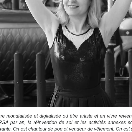
e mondialisée et digitalisée où être artiste et en vivre revien
RSA par an, la réinvention de soi et les activités annexes s
ante. On est chanteur de pop et vendeur de vêtement. On est 