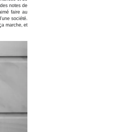
des notes de 
imé faire au 
'une société. 
ça marche, et 