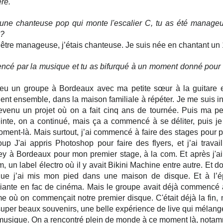
re.
 une chanteuse pop qui monte l'escalier C, tu as été manageuse
 ?
être manageuse, j’étais chanteuse. Je suis née en chantant un 1
cé par la musique et tu as bifurqué à un moment donné pour g
 eu un groupe à Bordeaux avec ma petite sœur à la guitare 
aient ensemble, dans la maison familiale à répéter. Je me suis in
evenu un projet où on a fait cinq ans de tournée. Puis ma pet
nte, on a continué, mais ça a commencé à se déliter, puis je s
oment-là. Mais surtout, j’ai commencé à faire des stages pour p
up J'ai appris Photoshop pour faire des flyers, et j’ai travai
y à Bordeaux pour mon premier stage, à la com. Et après j'ai f
, un label électro où il y avait Bikini Machine entre autre. Et don
e j’ai mis mon pied dans une maison de disque. Et à l’épo
diante en fac de cinéma. Mais le groupe avait déjà commencé à 
où on commençait notre premier disque. C'était déjà la fin, m
uper beaux souvenirs, une belle expérience de live qui mélange
a musique. On a rencontré plein de monde à ce moment là, nota