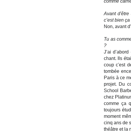
comme carriè
Avant d'être
c’est bien ça
Non, avant d’
Tu as commen
?
J’ai d’abord
chant. Ils ét
coup c'est d
tombée encei
Paris à ce m
projet. Du co
School Barbe
chez Platinum
comme ça qu
toujours étu
moment même 
cinq ans de s
théâtre et l