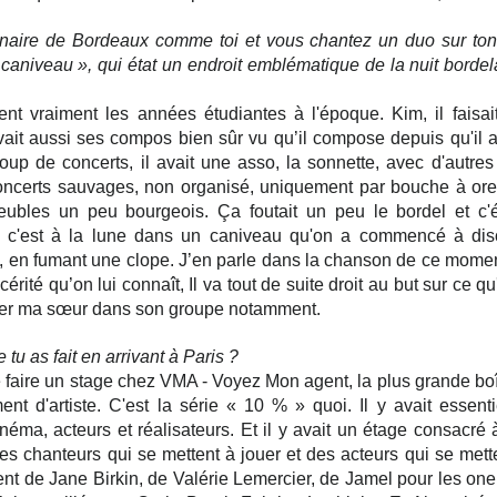
inaire de Bordeaux comme toi et vous chantez un duo sur ton
caniveau », qui état un endroit emblématique de la nuit bordel
ient vraiment les années étudiantes à l'époque. Kim, il faisai
avait aussi ses compos bien sûr vu qu’il compose depuis qu'il a 
oup de concerts, il avait une asso, la sonnette, avec d'autres ar
concerts sauvages, non organisé, uniquement par bouche à orei
ubles un peu bourgeois. Ça foutait un peu le bordel et c'ét
 c'est à la lune dans un caniveau qu'on a commencé à discu
s, en fumant une clope. J’en parle dans la chanson de ce moment
érité qu’on lui connaît, Il va tout de suite droit au but sur ce qu'il
uter ma sœur dans son groupe notamment.
 tu as fait en arrivant à Paris ?
e faire un stage chez VMA - Voyez Mon agent, la plus grande boî
t d'artiste. C'est la série « 10 % » quoi. Il y avait essenti
inéma, acteurs et réalisateurs. Et il y avait un étage consacré 
es chanteurs qui se mettent à jouer et des acteurs qui se mette
ient de Jane Birkin, de Valérie Lemercier, de Jamel pour les o