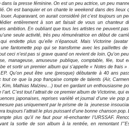
te dans la presse féminine. On est un peu actrice, un peu mann
élé. On est banquier et on chante le weekend dans des lieux q
louer. Auparavant, on aurait considéré (et c’est toujours un pe
dier entièrement à son art faisait de vous un chanteur dil
ns ambition. En oubliant que tous les artistes ne peuvent pas 
u’une seule activité, très peu rémunératrice en début de carrièr
 qui endette plus qu’elle n’épanouit. Mais Victorine (avatar
e une fantomette pop qui se transforme avec les paillettes de 
ut ceci n’est pas si grave quand on revient de loin. Qu’on peut
se, manageuse, amuseuse publique, comptable, fée, tout en
be et sortir un premier album qui s’appelle « Notes de frais »
 EP. Qu’on peut être une (presque) débutante à 40 ans pass
ec tout ce que la pop française compte de talents (Air, Carmen
r, Kim, Mathias Malzieu…) tout en gardant un enthousiasme pop
 l’art. C’est tout l’attrait de ce premier album de Victorine, qui 
luences japonaises, reprises variété et journal d’une vie pop 
 mesure pas uniquement par le prisme de la  jeunesse insoucian
era toujours l’attrait le plus puissant d’une bonne chanson pop. 
ompte plus qu’il ne faut pour ré-enchanter l’URSSAF. Renco
ant la sortie de son album à la rentrée, en remontant l'"Es