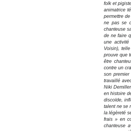
folk et pigis
animatrice t
permettre de 
ne pas se dé
chanteuse sa
de ne faire q
une activité
Voisin), tell
prouve que to
être chanteu
contre un cra
son premier
travaillé av
Niki Demille
en histoire de
discoïde, inf
talent ne se
la légèreté s
frais » en c
chanteuse av