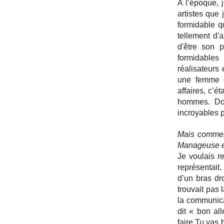
A l’époque, j
artistes que 
formidable q
tellement d'a
d'être son p
formidables
réalisateurs
une femme qu
affaires, c’é
hommes. Don
incroyables p
Mais commen
Manageuse e
Je voulais re
représentait.
d’un bras dro
trouvait pas 
la communicat
dit « bon all
faire.Tu vas 