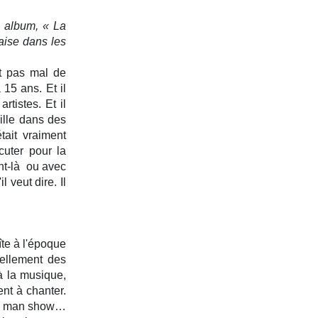
 album, « La 
aise dans les 
t pas mal de 
15 ans. Et il 
tistes. Et il 
lle dans des 
ait vraiment 
ter pour la 
-là  ou avec 
 veut dire. Il 
te à l'époque 
ellement des 
à la musique, 
nt à chanter. 
ne man show… 