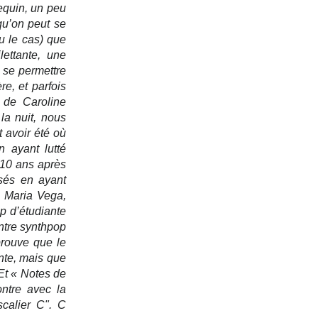
equin, un peu 
u’on peut se 
u le cas) que 
ettante, une 
se permettre 
e, et parfois 
 de Caroline 
la nuit, nous 
 avoir été où 
 ayant lutté 
 10 ans après 
és en ayant 
 Maria Vega, 
 d’étudiante 
entre synthpop 
prouve que le 
te, mais que 
Et « Notes de 
ntre avec la 
calier C". C 