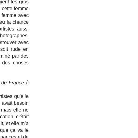
ient les gros 
é cette femme 
e femme avec 
 eu la chance 
tistes aussi 
otographes, 
trouver avec 
soit rude en 
ominé par des 
 des choses 
de France à 
istes qu'elle 
 avait besoin 
 mais elle ne 
tion, c'était 
, et elle m’a 
 que ça va le 
inances et de 