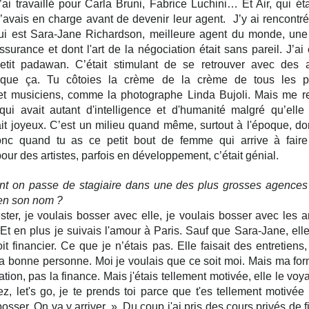
’ai travaillé pour Carla Bruni, Fabrice Luchini… Et Air, qui éta
j’avais en charge avant de devenir leur agent.  J’y ai rencontr
ui est Sara-Jane Richardson, meilleure agent du monde, un
ssurance et dont l'art de la négociation était sans pareil. J’ai
etit padawan. C’était stimulant de se retrouver avec des ar
 que ça. Tu côtoies la crème de la crème de tous les ph
 et musiciens, comme la photographe Linda Bujoli. Mais me re
i avait autant d'intelligence et d'humanité malgré qu’elle 
tait joyeux. C’est un milieu quand même, surtout à l'époque, d
c quand tu as ce petit bout de femme qui arrive à faire
our des artistes, parfois en développement, c’était génial.
t on passe de stagiaire dans une des plus grosses agences 
n son nom ?
ster, je voulais bosser avec elle, je voulais bosser avec les art
 Et en plus je suivais l'amour à Paris. Sauf que Sara-Jane, elle
it financier. Ce que je n’étais pas. Elle faisait des entretiens,
la bonne personne. Moi je voulais que ce soit moi. Mais ma forma
ion, pas la finance. Mais j'étais tellement motivée, elle le voyait
ez, let's go, je te prends toi parce que t'es tellement motivée
bosser. On va y arriver. ». Du coup j'ai pris des cours privés de f