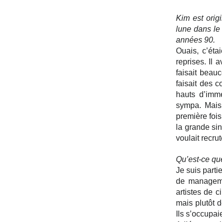
Kim est orig
lune dans le 
années 90.
Ouais, c’éta
reprises. Il 
faisait beauc
faisait des 
hauts d’imme
sympa. Mais
première foi
la grande sinc
voulait recr
Qu’est-ce que
Je suis parti
de managemen
artistes de c
mais plutôt d
Ils s’occupa