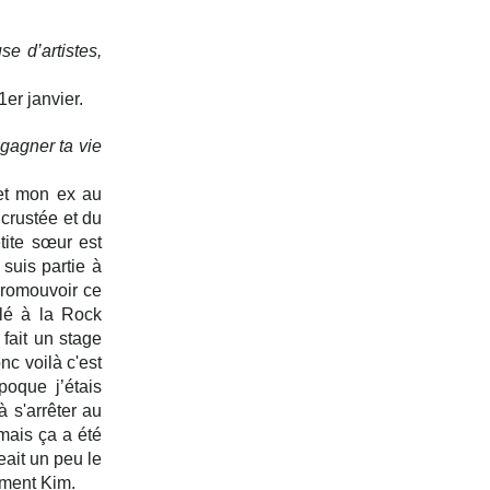
 d’artistes, 
er janvier.
agner ta vie 
et mon ex au 
crustée et du 
ite sœur est 
uis partie à 
romouvoir ce 
llé à la Rock 
ait un stage 
c voilà c'est 
que j’étais 
s'arrêter au 
ais ça a été 
ait un peu le 
mment Kim.