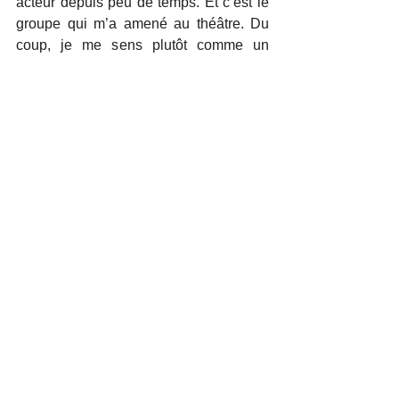
acteur depuis peu de temps. Et c’est le 
groupe qui m’a amené au théâtre. Du 
coup, je me sens plutôt comme un 
musicien qui joue car je n’ai pas de 
formation théâtrale. Mais pour moi, le 
mot « Comédien », est un peu sali. 
C’est comme le mot « poésie ». Je ne 
veux pas dire que j’en fais parce qu’on 
s’en fait une image fausse. Je pense 
souvent à la phrase d’Antonin Artaud, 
qui rapproche le théâtre d’une forme 
plus musicale ou d’une transe liée à la 
danse plutôt que de la psychologie. Il 
parle aussi de libérer le langage, il 
parlait de « L’acteur qui doit bruler sur 
les planches comme un supplicié sur 
son bûcher ». Je sans vraiment ça sur 
scène, qu’on est à la frontière d’un 
effondrement. J’aime sentir ça et je 