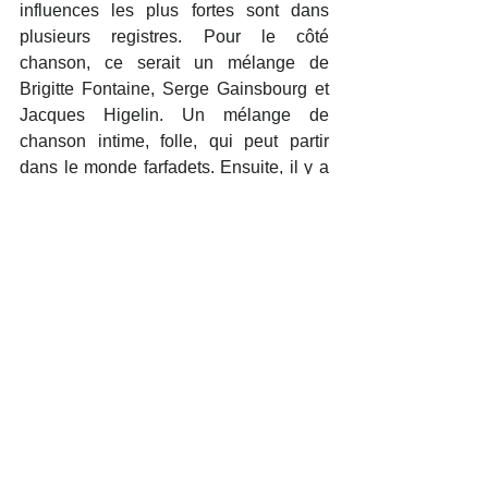
influences les plus fortes sont dans 
plusieurs registres. Pour le côté 
chanson, ce serait un mélange de 
Brigitte Fontaine, Serge Gainsbourg et 
Jacques Higelin. Un mélange de 
chanson intime, folle, qui peut partir 
dans le monde farfadets. Ensuite, il y a 
le pan jazz : Moondog, Nina Simone, 
Cesaria Evora, Michel Legrand. Des 
artistes qui ont construit un rapport entre 
la mélodie, la musicalité. Et puis le 
pendant rageux, rythmique, qui vient 
plus du rap, comme Kanye West - bien 
que je ne partage pas ses idées 
politiques, surtout après ses 
déclarations anti gays - dont la musique 
recèle de choses merveilleuses. En 
cinéma, j’ai beaucoup d’influences, 
mais je dirais Maurice Pialat, 