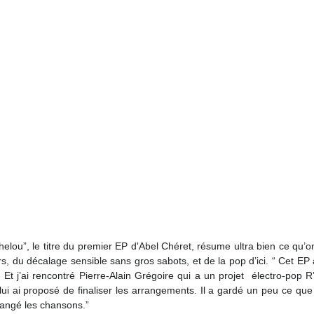
helou”, le titre du premier EP d'Abel Chéret, résume ultra bien ce qu’on
rs, du décalage sensible sans gros sabots, et de la pop d’ici. “ Cet EP
. Et j’ai rencontré Pierre-Alain Grégoire qui a un projet  électro-pop R’
i ai proposé de finaliser les arrangements. Il a gardé un peu ce que j’a
arrangé les chansons.”