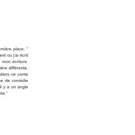
 ou j’ai écrit 
 mon écriture. 
re différente, 
 dans ce conte 
me de comédie 
l y a un angle 
te.” 