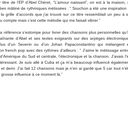
 titre de l’EP d’Abel Chéret, “L’amour naissant”, on est à la maison,
en mâtiné de rythmiques métissées : “ Souchon a été une inspiration in
la grille d’accords que j’ai trouvé sur ce titre ressemblait un peu à 
u compte mais c’est cette mélodie qui me faisait vibrer.”
 la référence s’estompe pour livrer des chansons plus personnelles qu’il 
raînante d’Abel et ses textes exigeants sur des arpèges électroniqu
plus d’un Severin ou d’un Johan Papaconstantino qui mélangent e
tion french pop avec des rythmes d’ailleurs : “ J’aime le métissage entr
 d’Amérique du Sud et centrale, l’électronique et la chanson. J’avais l’i
ntéressant. Je suis allé à Cuba et ça m’a beaucoup influencé également. 
et demi. J’ai fait 12 chansons mais je n’en ai gardé que 5 car tout n’éta
 grosse influence à ce moment là.”