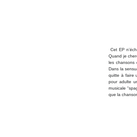
 Cet EP n’échappe à la tradition de la chanson romantique, où l’amour tient la première place: “ 
Quand je cherc
les chansons d
Dans la sensua
quitte à faire
pour adulte u
musicale “spag
que la chanson