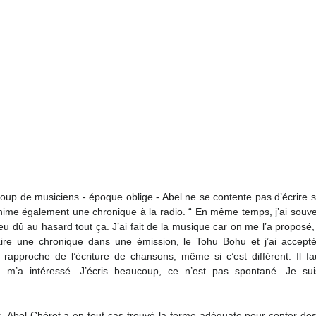
p de musiciens - époque oblige - Abel ne se contente pas d’écrire s
nime également une chronique à la radio. “ En même temps, j’ai souven
eu dû au hasard tout ça. J’ai fait de la musique car on me l’a proposé, 
ire une chronique dans une émission, le Tohu Bohu et j’ai accepté. 
rapproche de l’écriture de chansons, même si c’est différent. Il fau
a m’a intéressé. J’écris beaucoup, ce n’est pas spontané. Je su
 Abel Chéret a en tout cas trouvé la forme adéquate pour conter des 