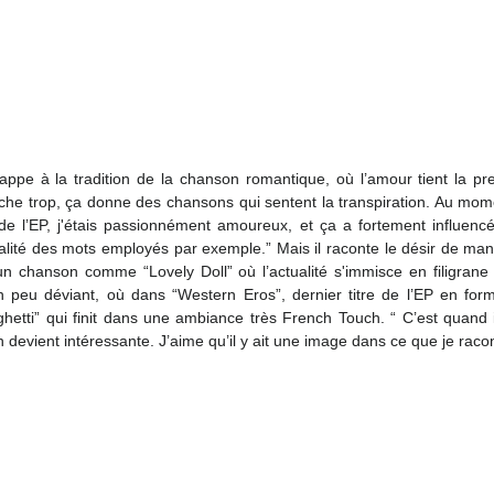
he trop, ça donne des chansons qui sentent la transpiration. Au moment
e l’EP, j'étais passionnément amoureux, et ça a fortement influencé
lité des mots employés par exemple.” Mais il raconte le désir de maniè
 un chanson comme “Lovely Doll” où l’actualité s'immisce en filigrane
n peu déviant, où dans “Western Eros”, dernier titre de l’EP en for
hetti” qui finit dans une ambiance très French Touch. “ C’est quand i
 devient intéressante. J’aime qu’il y ait une image dans ce que je racon