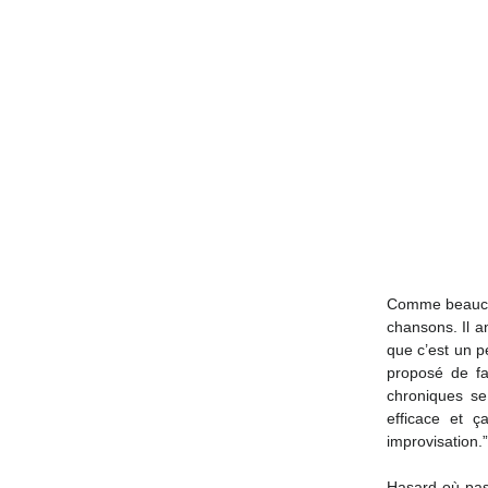
Comme beaucou
chansons. Il a
que c’est un p
proposé de fa
chroniques se 
efficace et ç
improvisation.”
Hasard où pas,