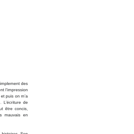
implement des 
t l’impression 
et puis on m’a 
L’écriture de 
t être concis, 
is mauvais en 
histoires. Son 