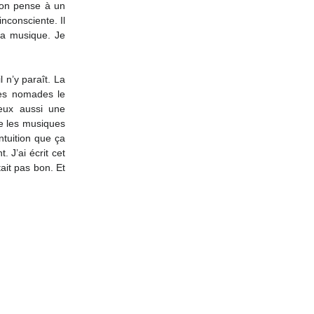
 on pense à un 
consciente. Il 
sa musique. Je 
n’y paraît. La 
es nomades le 
ux aussi une 
e les musiques 
ntuition que ça 
J’ai écrit cet 
it pas bon. Et 