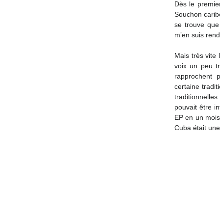
Dès le premier
Souchon caribé
se trouve que 
m’en suis rend
Mais très vite
voix un peu t
rapprochent 
certaine tradi
traditionnelles
pouvait être i
EP en un mois 
Cuba était une