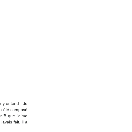
Posts Récents
 y entend : de 
 a été composé 
n’B que j’aime 
vais fait, il a 