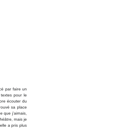
 par faire un 
textes pour le 
dore écouter du 
rouvé sa place 
 que j’aimais, 
héâtre, mais je 
lle a pris plus 