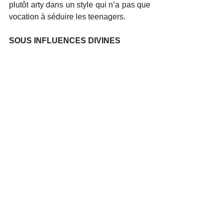
plutôt arty dans un style qui n’a pas que 
vocation à séduire les teenagers. 
SOUS INFLUENCES DIVINES
“CocoRosie est probablement le groupe 
qui m’a le plus inspiré. Avec Bob 
Marley. Mais quand j’ai entendu 
CocoRosie, c’était la première fois que 
j’entendais un hybride entre la musique 
folk, et le hip-hop. C’était du hip-hop 