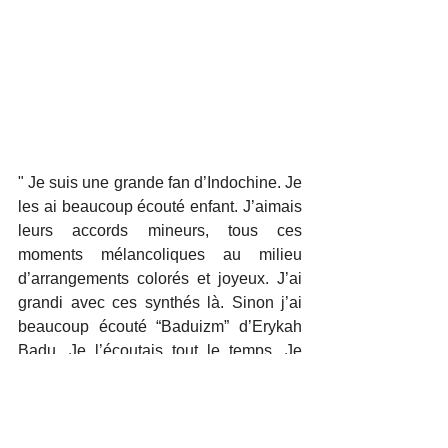
" Je suis une grande fan d’Indochine. Je 
les ai beaucoup écouté enfant. J’aimais 
leurs accords mineurs, tous ces 
moments mélancoliques au milieu 
d’arrangements colorés et joyeux. J’ai 
grandi avec ces synthés là. Sinon j’ai 
beaucoup écouté “Baduizm” d’Erykah 
Badu. Je l’écoutais tout le temps. Je 
trouvais sa voix extraordinaire. Je n’ai 
pas usé beaucoup de disques, j’en 
n’avais pas beaucoup jeune, et chez 
moi on n’était pas très consommateur 