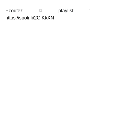
Écoutez la playlist : 
https://spoti.fi/2GfKkXN