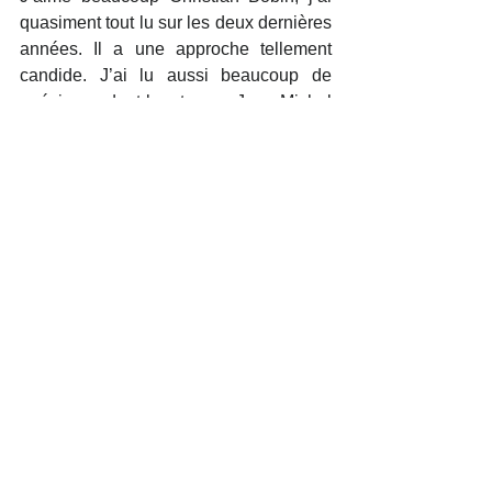
quasiment tout lu sur les deux dernières 
années. Il a une approche tellement 
candide. J’ai lu aussi beaucoup de 
poésie pendant longtemps. Jean-Michel 
Maulpoix, notamment son livre de 
poésie sur le bleu.
En cinéma, j’ai adoré Luc Besson 
enfant et adolescent. « Nikita » est 
toujours aussi sublime. Sinon j’aime 
bien Xavier Dolan. J’aime son approche 
esthétisante, poétique et un peu fragile. 
J’aime aussi la nouvelle vague. J’ai 
beaucoup d’empathie avec Jean-Pierre 
Léaud, Anna Karina. J’aime cette 
innocence. Une chose que Louis Garrel 
peut avoir aussi par moment. J’aimais 
bien Romain Duris et Benoit Magimel 