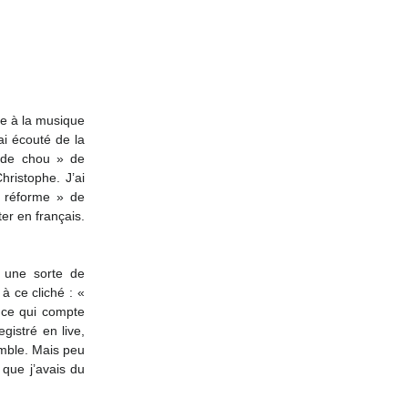
re à la musique 
ai écouté de la 
 de chou » de 
ristophe. J’ai 
 réforme » de 
r en français. 
une sorte de 
ce cliché : «  
ce qui compte 
istré en live, 
mble. Mais peu 
que j’avais du 