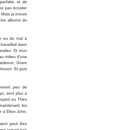
me pas écouter 
Mais je trouve 
 les albums du 
ai eu du mal à 
availlait dans 
atles. Et mon 
au milieu d’une 
eedence, Gram 
hnson. Et puis 
lement peu de 
s, sont plus à 
Royant ou Theo 
aintenant, les 
 à Elton John, 
ent peut être 
me jamais pris 