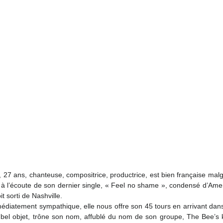
 27 ans, chanteuse, compositrice, productrice, est bien française malgr
i à l’écoute de son dernier single, « Feel no shame », condensé d’Amer
it sorti de Nashville.
édiatement sympathique, elle nous offre son 45 tours en arrivant dans
le bel objet, trône son nom, affublé du nom de son groupe, The Bee’s