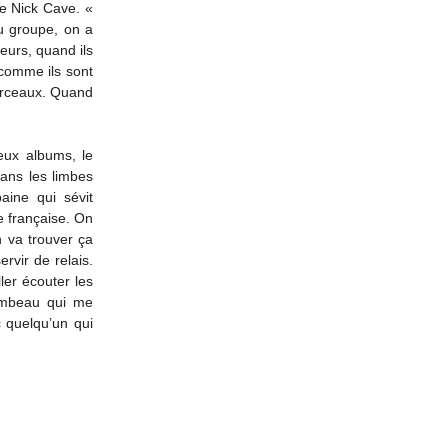
e Nick Cave. « 
u groupe, on a 
urs, quand ils 
comme ils sont 
orceaux. Quand 
ux albums, le 
ns les limbes 
ine qui sévit 
 française. On 
 va trouver ça 
vir de relais. 
er écouter les 
mbeau qui me 
quelqu’un qui 