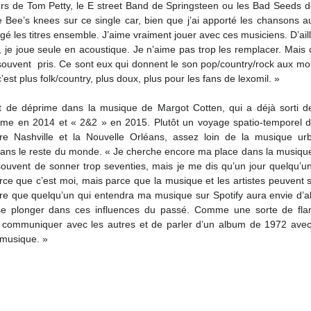
rs de Tom Petty, le E street Band de Springsteen ou les Bad Seeds d
he Bee’s knees sur ce single car, bien que j’ai apporté les chansons a
gé les titres ensemble. J’aime vraiment jouer avec ces musiciens. D’aille
, je joue seule en acoustique. Je n’aime pas trop les remplacer. Mais 
 souvent  pris. Ce sont eux qui donnent le son pop/country/rock aux m
c’est plus folk/country, plus doux, plus pour les fans de lexomil. »
nt de déprime dans la musique de Margot Cotten, qui a déjà sorti de
me en 2014 et « 2&2 » en 2015. Plutôt un voyage spatio-temporel da
tre Nashville et la Nouvelle Orléans, assez loin de la musique urba
ans le reste du monde. « Je cherche encore ma place dans la musique
uvent de sonner trop seventies, mais je me dis qu’un jour quelqu’un
rce que c’est moi, mais parce que la musique et les artistes peuvent ser
re que quelqu’un qui entendra ma musique sur Spotify aura envie d’all
se plonger dans ces influences du passé. Comme une sorte de fla
e communiquer avec les autres et de parler d’un album de 1972 avec 
musique. »