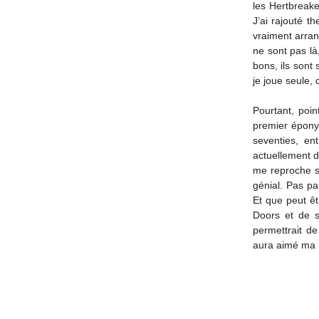
les Hertbreake
J’ai rajouté t
vraiment arran
ne sont pas là
bons, ils sont
je joue seule, 
Pourtant, poi
premier épony
seventies, en
actuellement d
me reproche so
génial. Pas pa
Et que peut êt
Doors et de 
permettrait d
aura aimé ma 