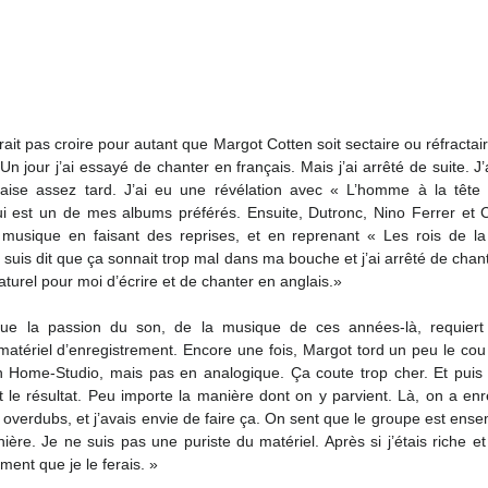
rait pas croire pour autant que Margot Cotten soit sectaire ou réfractai
Un jour j’ai essayé de chanter en français. Mais j’ai arrêté de suite. J’
aise assez tard. J’ai eu une révélation avec « L’homme à la tête
 est un de mes albums préférés. Ensuite, Dutronc, Nino Ferrer et Ch
usique en faisant des reprises, et en reprenant « Les rois de la
 suis dit que ça sonnait trop mal dans ma bouche et j’ai arrêté de chante
aturel pour moi d’écrire et de chanter en anglais.»
ue la passion du son, de la musique de ces années-là, requiert 
matériel d’enregistrement. Encore une fois, Margot tord un peu le cou à 
en Home-Studio, mais pas en analogique. Ça coute trop cher. Et puis 
t le résultat. Peu importe la manière dont on y parvient. Là, on a enreg
overdubs, et j’avais envie de faire ça. On sent que le groupe est ense
ière. Je ne suis pas une puriste du matériel. Après si j’étais riche et 
ent que je le ferais. »