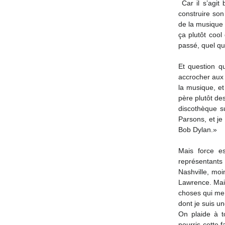
 Car il s’agit bien de cela, la passion de la musique, des artistes, de la mélodie parfaite, et de 
construire son
de la musique 
ça plutôt cool
passé, quel que
Et question qu
accrocher aux 
la musique, e
père plutôt des
discothèque s
Parsons, et je
Bob Dylan.»
Mais force es
représentants 
Nashville, moi
Lawrence. Mais
choses qui me 
dont je suis u
On plaide à t
nourris cette 