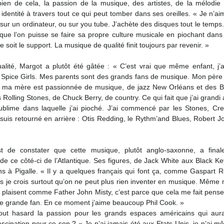
 identité à travers tout ce qui peut tomber dans ses oreilles. « Je n’ai
sur un ordinateur, ou sur you tube. J’achète des disques tout le temps. 
 que l’on puisse se faire sa propre culture musicale en piochant dans
 soit le support. La musique de qualité finit toujours par revenir. »
alité, Margot a plutôt été gâtée : « C’est vrai que même enfant, j’
Spice Girls. Mes parents sont des grands fans de musique. Mon père tr
t ma mère est passionnée de musique, de jazz New Orléans et des Be
 Rolling Stones, de Chuck Berry, de country. Ce qui fait que j’ai grandi 
ublime dans laquelle j’ai pioché. J’ai commencé par les Stones, Cr
 suis retourné en arrière : Otis Redding, le Rythm’and Blues, Robert Jo
t de constater que cette musique, plutôt anglo-saxonne, a fina
de ce côté-ci de l’Atlantique. Ses figures, de Jack White aux Black Key
ns à Pigalle. « Il y a quelques français qui font ça, comme Gaspart 
 je crois surtout qu’on ne peut plus rien inventer en musique. Même m
plaisent comme Father John Misty, c’est parce que cela me fait penser
ne grande fan. En ce moment j’aime beaucoup Phil Cook. »
out hasard la passion pour les grands espaces américains qui aurai
fascination pour ce son ? « Je n’ai jamais été aux Etats-Unis, je n’ai mê