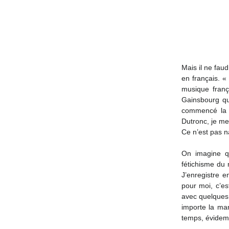
Mais il ne faud
en français. « 
musique franç
Gainsbourg qui
commencé la m
Dutronc, je me
Ce n’est pas n
On imagine q
fétichisme du 
J’enregistre 
pour moi, c’es
avec quelques 
importe la man
temps, évidemm