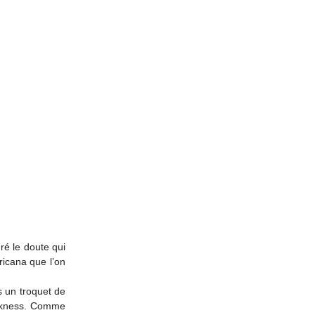
Posts Récents
é le doute qui 
icana que l’on 
 un troquet de 
 kness. Comme 