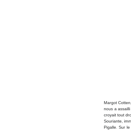
Margot Cotten,
nous a assaill
croyait tout dro
Souriante, imm
Pigalle. Sur 