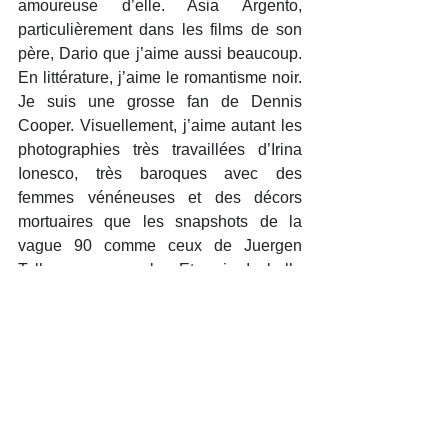
amoureuse d’elle. Asia Argento, 
particulièrement dans les films de son 
père, Dario que j’aime aussi beaucoup. 
En littérature, j’aime le romantisme noir. 
Je suis une grosse fan de Dennis 
Cooper. Visuellement, j’aime autant les 
photographies très travaillées d’Irina 
Ionesco, très baroques avec des 
femmes vénéneuses et des décors 
mortuaires que les snapshots de la 
vague 90 comme ceux de Juergen 
Teller par exemple. Et puis Isabelle 
Adjani, surtout dans ses premiers films. 
C’est quelqu’un que je trouve 
impertinent. »