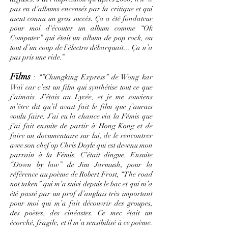
pas eu d’albums encensés par la critique et qui
aient connu un gros succès. Ça a été fondateur
pour moi d'écouter un album comme “Ok
Computer” qui était un album de pop rock, ou
tout d’un coup de l’électro débarquait... Ça n’a
pas pris une ride.”
Films
: “”Chungking Express” de Wong kar
Waï car c’est un film qui synthétise tout ce que
j’aimais. J’étais au Lycée, et je me souviens
m’être dit qu’il avait fait le film que j’aurais
voulu faire. J’ai eu la chance via la Fémis que
j’ai fait ensuite de partir à Hong Kong et de
faire un documentaire sur lui, de le rencontrer
avec son chef op Chris Doyle qui est devenu mon
parrain à la Fémis. C’était dingue. Ensuite
“Down by law” de Jim Jarmush, pour la
référence au poème de Robert Frost, “The road
not taken” qui m’a suivi depuis le bac et qui m’a
été passé par un prof d’anglais très important
pour moi qui m’a fait découvrir des groupes,
des poètes, des cinéastes. Ce mec était un
écorché, fragile, et il m’a sensibilisé à ce poème.