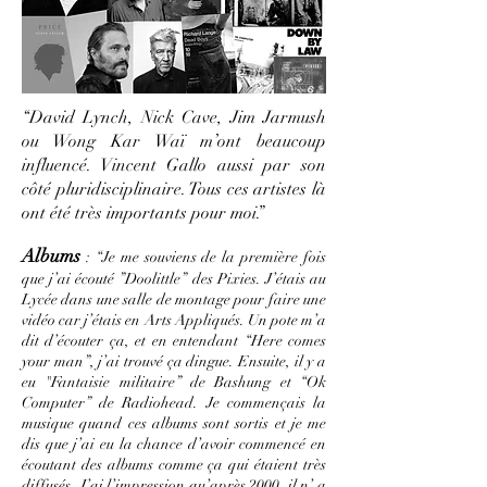
“David Lynch, Nick Cave, Jim Jarmush
ou Wong Kar Waï m’ont beaucoup
influencé. Vincent Gallo aussi par son
côté pluridisciplinaire. Tous ces artistes là
ont été très importants pour moi.”
Albums
: “Je me souviens de la première fois
que j’ai écouté ”Doolittle” des Pixies. J’étais au
Lycée dans une salle de montage pour faire une
vidéo car j’étais en Arts Appliqués. Un pote m’a
dit d’écouter ça, et en entendant “Here comes
your man”, j’ai trouvé ça dingue. Ensuite, il y a
eu "Fantaisie militaire” de Bashung et “Ok
Computer” de Radiohead. Je commençais la
musique quand ces albums sont sortis et je me
dis que j’ai eu la chance d’avoir commencé en
écoutant des albums comme ça qui étaient très
diffusés. J’ai l’impression qu’après 2000, il n’ a