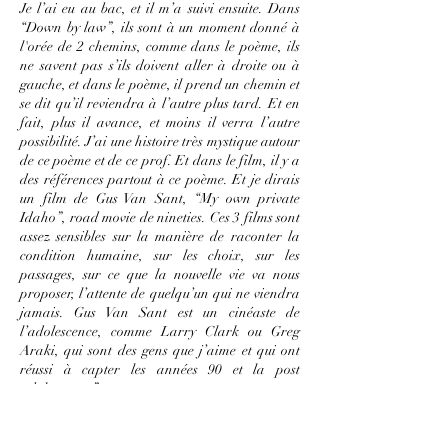
Je l’ai eu au bac, et il m’a suivi ensuite. Dans
“Down by law”, ils sont à un moment donné à
l'orée de 2 chemins, comme dans le poème, ils
ne savent pas s’ils doivent aller à droite ou à
gauche, et dans le poème, il prend un chemin et
se dit qu’il reviendra à l’autre plus tard. Et en
fait, plus il avance, et moins il verra l’autre
possibilité. J’ai une histoire très mystique autour
de ce poème et de ce prof. Et dans le film, il y a
des références partout à ce poème. Et je dirais
un film de Gus Van Sant, “My own private
Idaho”, road movie de nineties. Ces 3 films sont
assez sensibles sur la manière de raconter la
condition humaine, sur les choix, sur les
passages, sur ce que la nouvelle vie va nous
proposer, l’attente de quelqu’un qui ne viendra
jamais. Gus Van Sant est un cinéaste de
l’adolescence, comme Larry Clark ou Greg
Araki, qui sont des gens que j’aime et qui ont
réussi à capter les années 90 et la post
adolescence.”
Livres
: “Price” de Steve Tesish, qui est aussi un
roman sur l’adolescence. Le mec met le doigt